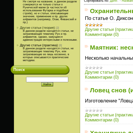
Сортировать по
:
Дате
·
Назва
Не смотря на название, в данном разделе
сожержатся не только статьи о
Рунической магии (в частности об
Охранительны
использовании Футарка и подобных
строёв), но и статьи, описывающие
значение, применение и пр. других
По статье О. Диксон
алфавитов (например, Огам, Фиванский и
пр.)
Другие статьи (теория)
[2]
Другие статьи (практик
В данном разделе находятся статьи, не
Комментарии (0)
затрагивающие тематику Рун и пр.
алфавитов, однако, кажущиеся
администрации интересными и полезными.
Другие статьи (практика)
Маятник: нес
[6]
В данном разделе находятся статьи, не
затрагивающие тематику Рун, или
затрагивающие ее лишь косвенно, в
Несколько начальны
которых описываются практические
методики.
Поиск
Другие статьи (практик
Комментарии (0)
Ловец снов (
Изготовление "Ловц
Другие статьи (практик
Комментарии (0)
Хранилище дл