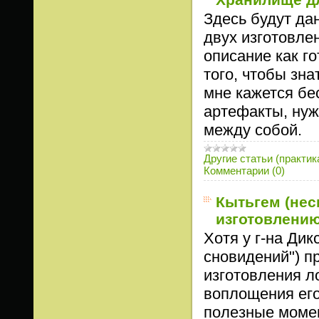
Здесь будут да
двух изготовле
описание как г
того, чтобы зна
мне кажется бе
артефакты, нуж
между собой.
Другие статьи (практик
Комментарии (0)
Кытьгем (нес
изготовлению
Хотя у г-на Дик
сновидений")
п
изготовления л
воплощения его
полезные моме