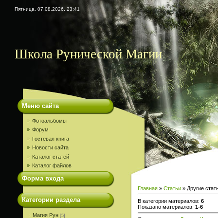
Пятница, 07.08.2026, 23:41
Школа Рунической Магии
Меню сайта
Фотоальбомы
Форум
Гостевая книга
Новости сайта
Каталог статей
Каталог файлов
Форма входа
Главная
»
Статьи
» Другие стать
Категории раздела
В категории материалов
:
6
Показано материалов
:
1-6
Магия Рун
[5]